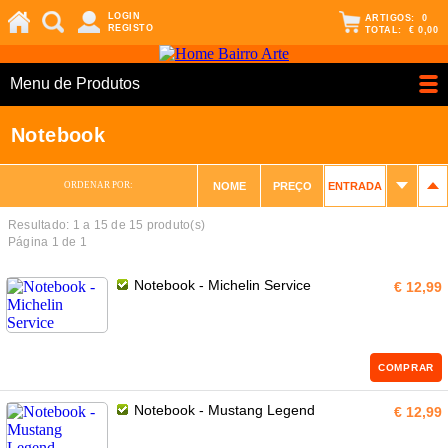
LOGIN
ARTIGOS:
0
REGISTO
TOTAL:
€ 0,00
Menu de Produtos
Notebook
ORDENAR POR:
NOME
PREÇO
ENTRADA
Resultado: 1 a
15
de 15 produto(s)
Página 1 de 1
Notebook - Michelin Service
€ 12,99
COMPRAR
Notebook - Mustang Legend
€ 12,99