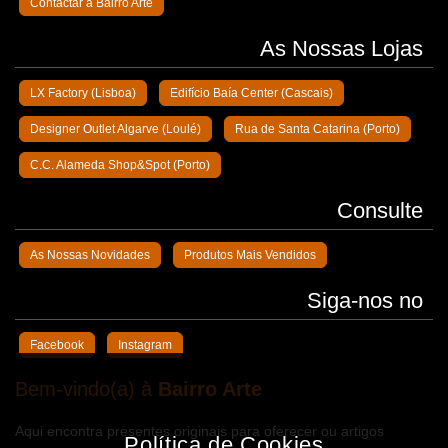
Contactar a Bairro Arte
As Nossas Lojas
LX Factory (Lisboa)
Edifício Baía Center (Cascais)
Designer Outlet Algarve (Loulé)
Rua de Santa Catarina (Porto)
C.C. Alameda Shop&Spot (Porto)
Consulte
As Nossas Novidades
Produtos Mais Vendidos
Siga-nos no
Facebook
Instagram
Bem-vindo(a) à
Bairro Arte
Aqui encontra presentes originais para oferecer ou artigos