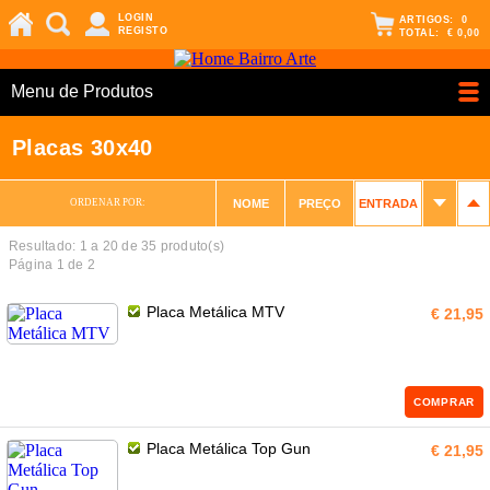
LOGIN
ARTIGOS:
0
REGISTO
TOTAL:
€ 0,00
Menu de Produtos
Placas 30x40
ORDENAR POR:
NOME
PREÇO
ENTRADA
Resultado: 1 a
20
de 35 produto(s)
Página 1 de 2
Placa Metálica MTV
€ 21,95
COMPRAR
Placa Metálica Top Gun
€ 21,95