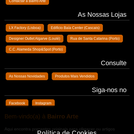
Contactar a Bairro Arte
As Nossas Lojas
LX Factory (Lisboa)
Edifício Baía Center (Cascais)
Designer Outlet Algarve (Loulé)
Rua de Santa Catarina (Porto)
C.C. Alameda Shop&Spot (Porto)
Consulte
As Nossas Novidades
Produtos Mais Vendidos
Siga-nos no
Facebook
Instagram
Bem-vindo(a) à
Bairro Arte
Aqui encontra presentes originais para oferecer ou artigos