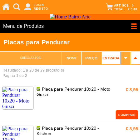
LOGIN
ARTIGOS:
0
REGISTO
TOTAL:
€ 0,00
Menu de Produtos
Placas para Pendurar
ORDENAR POR:
NOME
PREÇO
ENTRADA
Resultado: 1 a
20
de 29 produto(s)
Página 1 de 2
Placa para Pendurar 10x20 - Moto
€ 8,95
Guzzi
COMPRAR
Placa para Pendurar 10x20 -
€ 8,95
Kitchen