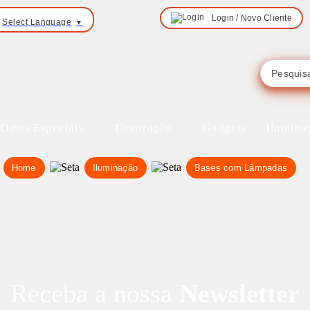
Login / Novo Cliente
Select Language
▼
Datas Especiais
Decoração
Gadgets
Ilumina
Home
Iluminação
Bases com Lâmpadas
Receba a nossa
Newsletter