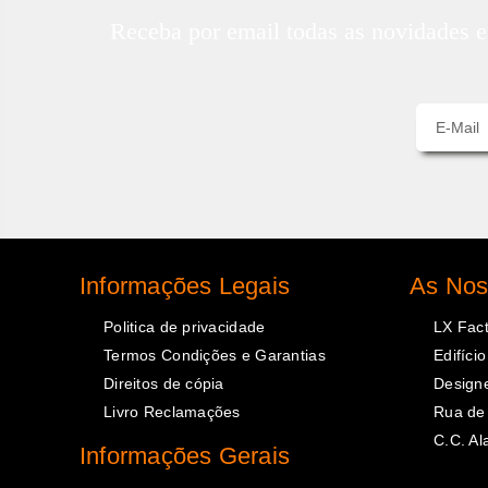
Receba por email todas as novidades e 
Informações Legais
As Nos
Politica de privacidade
LX Fact
Termos Condições e Garantias
Edifíci
Direitos de cópia
Designe
Livro Reclamações
Rua de 
C.C. A
Informações Gerais