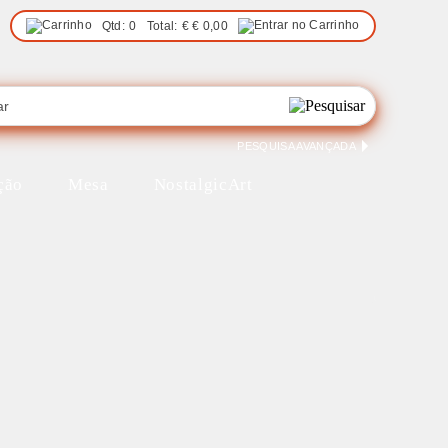
Qtd:
0
Total:
€
€ 0,00
PESQUISA AVANÇADA
ção
Mesa
NostalgicArt