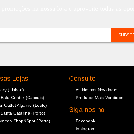
promoções na nossa loja e aproveite todas as opo
SUBSC
sas Lojas
Consulte
ory (Lisboa)
As Nossas Novidades
o Baía Center (Cascais)
Produtos Mais Vendidos
r Outlet Algarve (Loulé)
Siga-nos no
Santa Catarina (Porto)
lameda Shop&Spot (Porto)
Facebook
Instagram