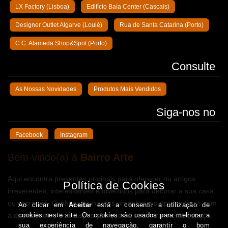
LX Factory (Lisboa)
Edifício Baía Center (Cascais)
Designer Outlet Algarve (Loulé)
Rua de Santa Catarina (Porto)
C.C. Alameda Shop&Spot (Porto)
Consulte
As Nossas Novidades
Produtos Mais Vendidos
Siga-nos no
Facebook
Instagram
Bem-vindo(a) à
Bairro Arte
Aqui encontra presentes originais para oferecer ou artigos
irreverentes, interessantes e divertidos para decorar a sua casa
ou escritório. Conheça os nossos produtos e surpreenda-se com
a diversidade e boa disposição que irá encontrar neste espaço.