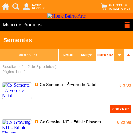
LOGIN
ARTIGOS:
0
REGISTO
TOTAL:
€ 0,00
Menu de Produtos
Sementes
ORDENAR POR:
NOME
PREÇO
ENTRADA
Resultado: 1 a
2
de 2 produto(s)
Página 1 de 1
Cx Semente - Árvore de Natal
€ 9,99
COMPRAR
Cx Growing KIT - Edible Flowers
€ 22,99